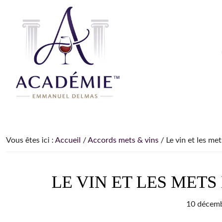
Passer
Passer
Passer
à
au
à
la
contenu
la
navigation
principal
barre
principale
latérale
principale
Le
Le
Blog
site
du
pour
Sommelier
Vous êtes ici :
Accueil
/
Accords mets & vins
/
Le vin et les met
apprendre
et
comprendre
LE VIN ET LES METS
le
vin
10 décem
depuis