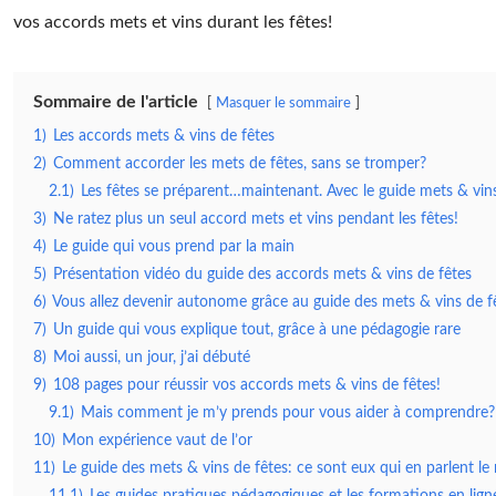
vos accords mets et vins durant les fêtes!
Sommaire de l'article
Masquer le sommaire
1)
Les accords mets & vins de fêtes
2)
Comment accorder les mets de fêtes, sans se tromper?
2.1)
Les fêtes se préparent…maintenant. Avec le guide mets & vins
3)
Ne ratez plus un seul accord mets et vins pendant les fêtes!
4)
Le guide qui vous prend par la main
5)
Présentation vidéo du guide des accords mets & vins de fêtes
6)
Vous allez devenir autonome grâce au guide des mets & vins de f
7)
Un guide qui vous explique tout, grâce à une pédagogie rare
8)
Moi aussi, un jour, j’ai débuté
9)
108 pages pour réussir vos accords mets & vins de fêtes!
9.1)
Mais comment je m’y prends pour vous aider à comprendre?
10)
Mon expérience vaut de l’or
11)
Le guide des mets & vins de fêtes: ce sont eux qui en parlent le
11.1)
Les guides pratiques pédagogiques et les formations en lig