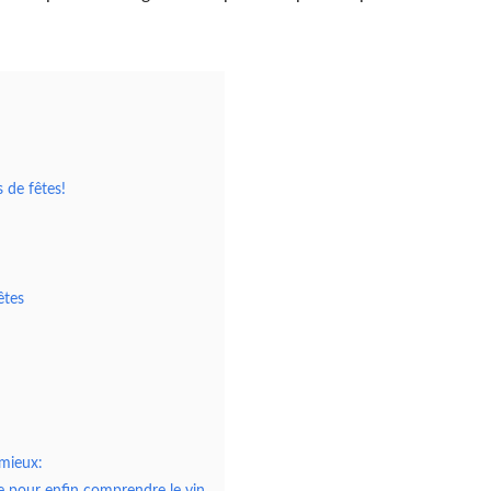
 de fêtes!
êtes
 mieux:
ne pour enfin comprendre le vin