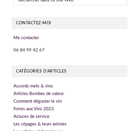
dans
ce
site
CONTACTEZ-MOI
Web
Me contacter
06 84 99 42 67
CATÉGORIES D’ARTICLES
Accords mets & vins
Articles Bombes de valeur
Comment déguster le vin
Foires aux Vins 2023
Astuces de service
Les cépages & leurs arômes