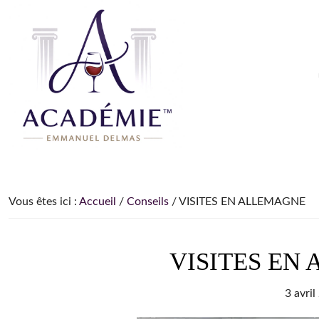
Passer
Passer
Passer
à
au
à
la
contenu
la
navigation
principal
barre
principale
latérale
principale
Le
Le
Blog
site
du
pour
Sommelier
Vous êtes ici :
Accueil
/
Conseils
/
VISITES EN ALLEMAGNE
apprendre
et
comprendre
VISITES EN
le
vin
3 avril
depuis