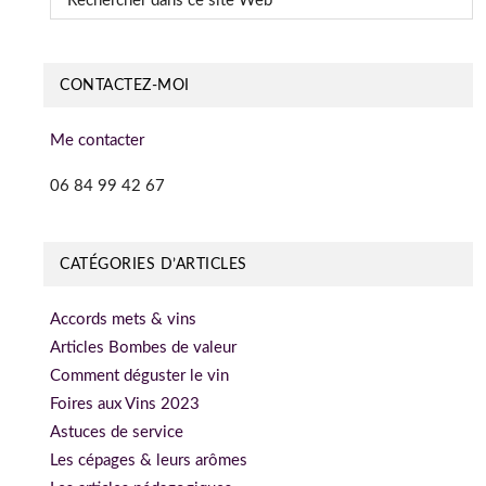
dans
ce
site
CONTACTEZ-MOI
Web
Me contacter
06 84 99 42 67
CATÉGORIES D’ARTICLES
Accords mets & vins
Articles Bombes de valeur
Comment déguster le vin
Foires aux Vins 2023
Astuces de service
Les cépages & leurs arômes