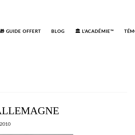
🎁 GUIDE OFFERT
BLOG
🏛️ L’ACADÉMIE™
TÉM
 ALLEMAGNE
 2010