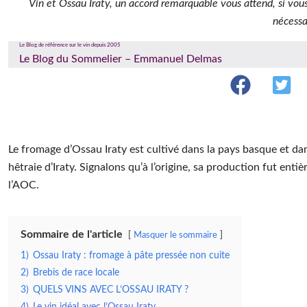
Vin et Ossau Iraty, un accord remarquable vous attend, si vous
nécess
Le Blog de référence sur le vin depuis 2005
Le Blog du Sommelier – Emmanuel Delmas
Le fromage d’Ossau Iraty est cultivé dans la pays basque et dan
hêtraie d’Iraty. Signalons qu’à l’origine, sa production fut ent
l’AOC.
Sommaire de l'article
Masquer le sommaire
1)
Ossau Iraty : fromage à pâte pressée non cuite
2)
Brebis de race locale
3)
QUELS VINS AVEC L’OSSAU IRATY ?
4)
Le vin idéal avec l’Ossau Iraty