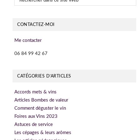
dans
ce
site
CONTACTEZ-MOI
Web
Me contacter
06 84 99 42 67
CATÉGORIES D’ARTICLES
Accords mets & vins
Articles Bombes de valeur
Comment déguster le vin
Foires aux Vins 2023
Astuces de service
Les cépages & leurs arômes