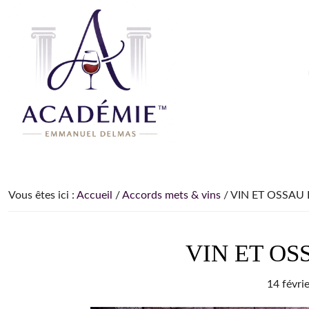
Passer
Passer
Passer
à
au
à
la
contenu
la
navigation
principal
barre
principale
latérale
principale
Le
Le
Blog
site
du
pour
Sommelier
Vous êtes ici :
Accueil
/
Accords mets & vins
/
VIN ET OSSAU 
apprendre
et
comprendre
VIN ET OS
le
vin
14 févri
depuis