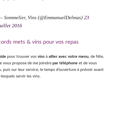
e je propose. Cela vous permet de constater les tendances,
— Sommelier, Vins (@EmmanuelDelmas)
23
juillet 2016
ords mets & vins pour vos repas
aide
pour trouver vos
vins
à
allier avec votre menu
, de fête,
Je vous propose de me joindre
par téléphone
et de vous
ns, puis sur leur service, le temps d’ouverture à prévoir avant
 lesquels servir les vins.