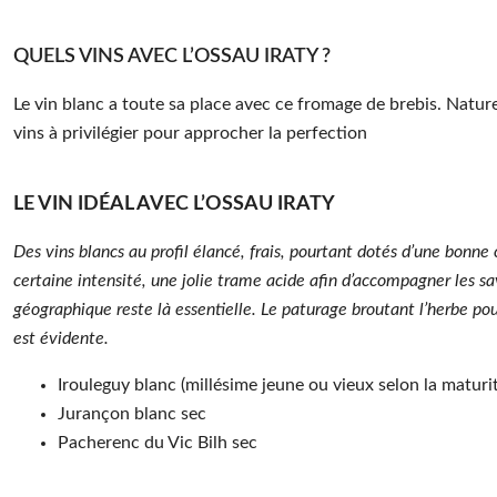
pousse des herbes, tout au lond de l’année.
QUELS VINS AVEC L’OSSAU IRATY ?
Le vin blanc a toute sa place avec ce fromage de brebis. Natur
vins à privilégier pour approcher la perfection
LE VIN IDÉAL AVEC L’OSSAU IRATY
Des vins blancs au profil élancé, frais, pourtant dotés d’une bonne 
certaine intensité, une jolie trame acide afin d’accompagner les sa
géographique reste là essentielle. Le paturage broutant l’herbe po
est évidente.
Irouleguy blanc (millésime jeune ou vieux selon la matur
Jurançon blanc sec
Pacherenc du Vic Bilh sec