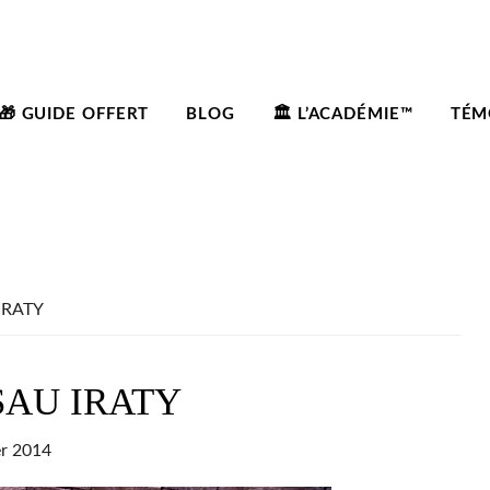
🎁 GUIDE OFFERT
BLOG
🏛️ L’ACADÉMIE™
TÉM
IRATY
SAU IRATY
er 2014