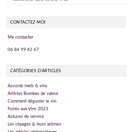
dans
ce
site
CONTACTEZ-MOI
Web
Me contacter
06 84 99 42 67
CATÉGORIES D’ARTICLES
Accords mets & vins
Articles Bombes de valeur
Comment déguster le vin
Foires aux Vins 2023
Astuces de service
Les cépages & leurs arômes
Les articles pédagogiques