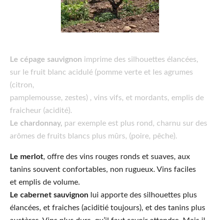
Le cépage sauvignon
imprime des silhouettes élancées,
sur le fruit blanc acidulé (pomme verte et les agrumes
(citron,
pamplemousse, zestes) , vins vifs, et mordants, emplis de
fraicheur (acidité).
Le chardonnay,
par exemple est plus rond, charnu sur des
arômes de fruits blancs plus mûrs, (poire, pêche).
Le merlot
, offre des vins rouges ronds et suaves, aux
tanins souvent confortables, non rugueux. Vins faciles
et emplis de volume.
Le cabernet sauvignon
lui apporte des silhouettes plus
élancées, et fraiches (aciditié toujours), et des tanins plus