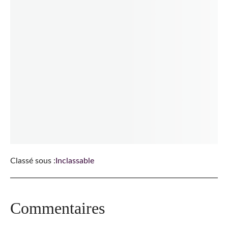
Classé sous :
Inclassable
Interactions
Commentaires
du