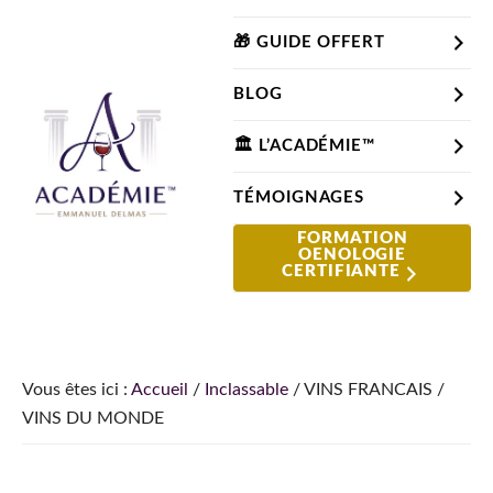
Passer
Passer
Passer
à
au
à
🎁 GUIDE OFFERT
la
contenu
la
BLOG
navigation
principal
barre
principale
latérale
🏛️ L’ACADÉMIE™
principale
TÉMOIGNAGES
Le
FORMATION
Le
OENOLOGIE
Blog
site
CERTIFIANTE
du
pour
Sommelier
apprendre
et
comprendre
Vous êtes ici :
Accueil
/
Inclassable
/
VINS FRANCAIS /
le
VINS DU MONDE
vin
depuis