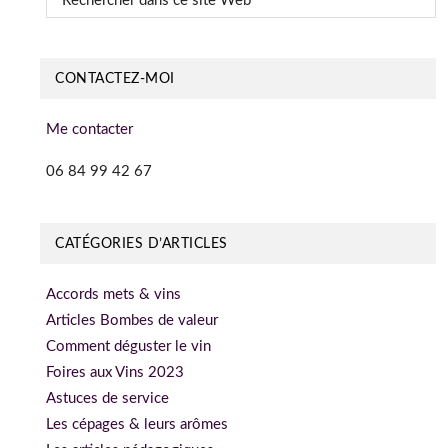
dans
ce
site
CONTACTEZ-MOI
Web
Me contacter
06 84 99 42 67
CATÉGORIES D’ARTICLES
Accords mets & vins
Articles Bombes de valeur
Comment déguster le vin
Foires aux Vins 2023
Astuces de service
Les cépages & leurs arômes