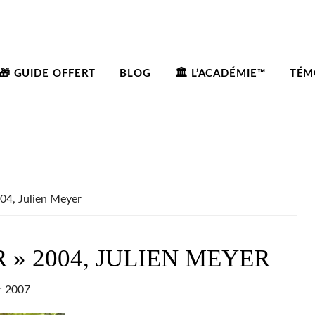
🎁 GUIDE OFFERT
BLOG
🏛️ L’ACADÉMIE™
TÉM
004, Julien Meyer
 » 2004, JULIEN MEYER
er 2007