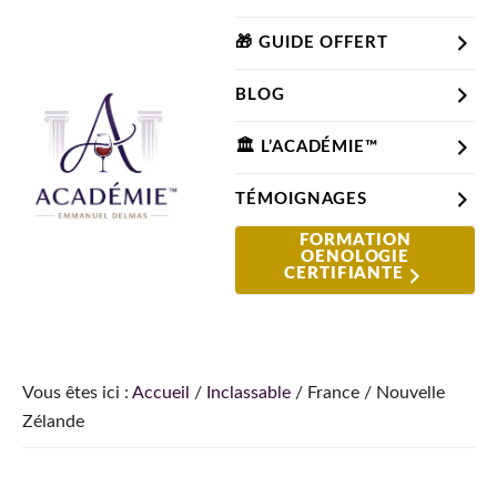
Passer
Passer
Passer
à
au
à
🎁 GUIDE OFFERT
la
contenu
la
BLOG
navigation
principal
barre
principale
latérale
🏛️ L’ACADÉMIE™
principale
TÉMOIGNAGES
Le
FORMATION
Le
OENOLOGIE
Blog
site
CERTIFIANTE
du
pour
Sommelier
apprendre
et
comprendre
Vous êtes ici :
Accueil
/
Inclassable
/
France / Nouvelle
le
Zélande
vin
depuis