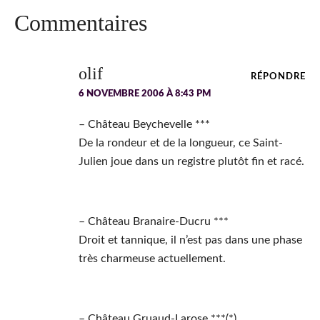
Interactions
Commentaires
du
lecteur
olif
RÉPONDRE
6 NOVEMBRE 2006 À 8:43 PM
– Château Beychevelle ***
De la rondeur et de la longueur, ce Saint-
Julien joue dans un registre plutôt fin et racé.
– Château Branaire-Ducru ***
Droit et tannique, il n’est pas dans une phase
très charmeuse actuellement.
– Château Gruaud-Larose ***(*)