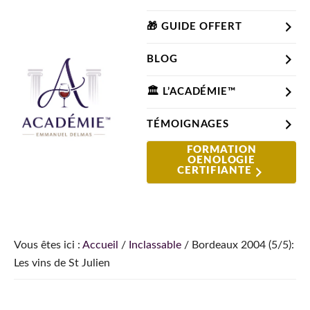
Passer
Passer
Passer
à
au
à
🎁 GUIDE OFFERT
la
contenu
la
BLOG
navigation
principal
barre
principale
latérale
🏛️ L’ACADÉMIE™
principale
TÉMOIGNAGES
Le
FORMATION
Le
OENOLOGIE
Blog
site
CERTIFIANTE
du
pour
Sommelier
apprendre
et
comprendre
Vous êtes ici :
Accueil
/
Inclassable
/
Bordeaux 2004 (5/5):
le
Les vins de St Julien
vin
depuis